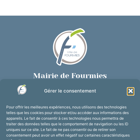
Mairie de Fourmies
Place de Verdun, 59610 Fourmies
Gérer le consentement
03 27 59 69 79
Nous contacter
Pour offrir les meilleures expériences, nous utilisons des technologies
Horaires d’ouverture
telles que les cookies pour stocker et/ou accéder aux informations des
appareils. Le fait de consentir à ces technologies nous permettra de
Du lundi au vendredi :
traiter des données telles que le comportement de navigation ou les ID
de 8h30 à 12h et de 13h30 à 17h30
uniques sur ce site. Le fait de ne pas consentir ou de retirer son
consentement peut avoir un effet négatif sur certaines caractéristiques
Suivez-nous !