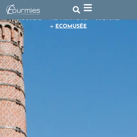
Ecomusée
ACCUEIL
»
VIE PRATIQUE
»
CULTURE
»
ECOMUSÉE