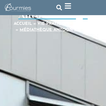
Médiathèque
Antoon Krings
ACCUEIL
»
VIE PRATIQUE
»
CULTURE
»
MÉDIATHÈQUE ANTOON KRINGS