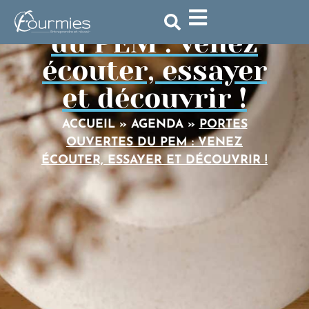
Portes ouvertes
du PEM : venez
écouter, essayer
et découvrir !
ACCUEIL
»
AGENDA
»
PORTES
OUVERTES DU PEM : VENEZ
ÉCOUTER, ESSAYER ET DÉCOUVRIR !