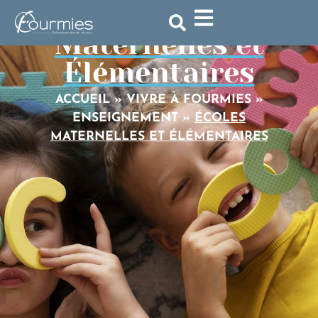
Écoles
Maternelles et
Élémentaires
ACCUEIL
»
VIVRE À FOURMIES
»
ENSEIGNEMENT
»
ÉCOLES
MATERNELLES ET ÉLÉMENTAIRES