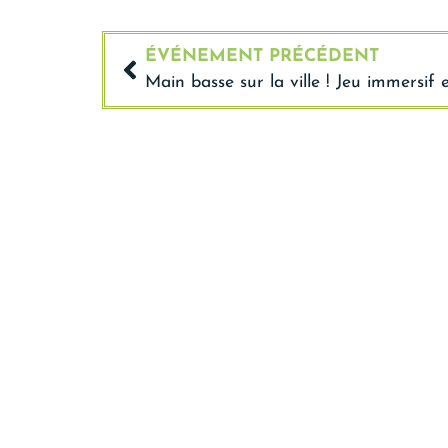
ÉVÉNEMENT PRÉCÉDENT
Main basse sur la ville ! Jeu immersif e
Mairie 
Place de Ve
03 27 59