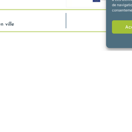
de navigatio
consentement
n ville
Ac
de Fourmies
Horaires d’ouv
rdun, 59610 Fourmies
Du lundi au vendredi :
 69 79
de 8h30 à 12h et de 1
Suivez-nous !