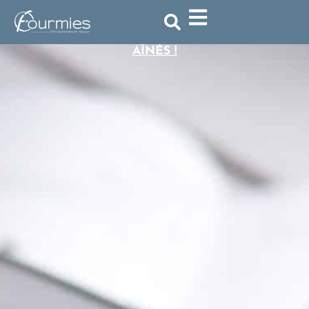
ACCUEIL
»
ACTUALITÉ
»
SENIORS : ÉLISEZ VOS
REPRÉSENTANTS AU CONSEIL MUNICIPAL DES
AÎNÉS !