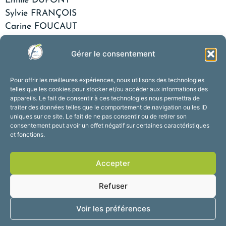
Emilie DUPONT
Sylvie FRANÇOIS
Carine FOUCAUT
Bénédicte GARIN
Patricia GAVERIAUX
Gérer le consentement
Monique LEFEBVRE
Any LEGRAND
Pour offrir les meilleures expériences, nous utilisons des technologies
telles que les cookies pour stocker et/ou accéder aux informations des
Huguette LEGROS
appareils. Le fait de consentir à ces technologies nous permettra de
Marie-Laurence LEMAIRE
traiter des données telles que le comportement de navigation ou les ID
uniques sur ce site. Le fait de ne pas consentir ou de retirer son
Marie-Christine LOCOSSE
consentement peut avoir un effet négatif sur certaines caractéristiques
Murielle MAIRESSE
et fonctions.
Marie-Annick MAILLET
Thérèse MARÉCHAL
Accepter
Nathalie MEUNIER
Rosa MEUNIER
Refuser
Marie-France MICHEAUX
Voir les préférences
Martine RENARD
Bakhta RICQUIERS