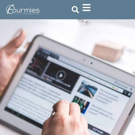
ACCUEIL
»
ACTUALITÉ
»
OUVERTURE DES
PRÉINSCRIPTIONS POUR LE 33ÈME SALON DE
L’ENTREPRISE