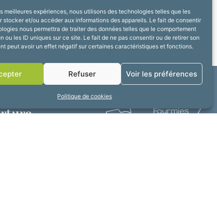
les meilleures expériences, nous utilisons des technologies telles que les
 stocker et/ou accéder aux informations des appareils. Le fait de consentir
ologies nous permettra de traiter des données telles que le comportement
n ou les ID uniques sur ce site. Le fait de ne pas consentir ou de retirer son
 peut avoir un effet négatif sur certaines caractéristiques et fonctions.
cepter
Refuser
Voir les préférences
Politique de cookies
erture
3h30 à 17h30
lité
2025 © Propulsé par Utopia