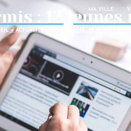
mis : 12 jeunes 
MA VILLE
V
EIL
»
ACTUALITÉ
»
PASS PERMIS : 12 JEUNES RETE