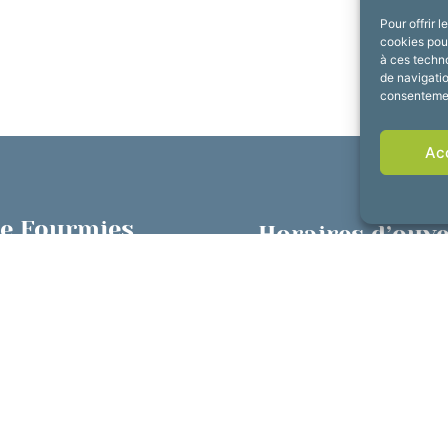
Pour offrir 
cookies pour
à ces techn
de navigatio
consentement
Ac
de Fourmies
Horaires d’ouv
rdun, 59610 Fourmies
Du lundi au vendredi :
 69 79
de 8h30 à 12h et de 1
Suivez-nous !
ntacter
Plan du site
Confidentia