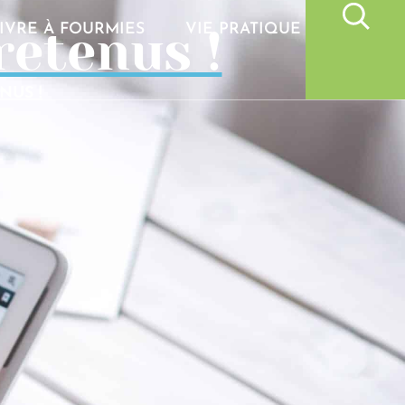
retenus !
IVRE À FOURMIES
VIE PRATIQUE
NUS !