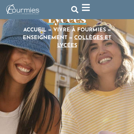
Collèges et
Lycées
ACCUEIL
»
VIVRE À FOURMIES
»
ENSEIGNEMENT
»
COLLÈGES ET
LYCÉES