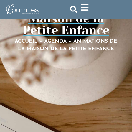
Animations de la
Maison de la
Petite Enfance
ACCUEIL
»
AGENDA
»
ANIMATIONS DE
LA MAISON DE LA PETITE ENFANCE