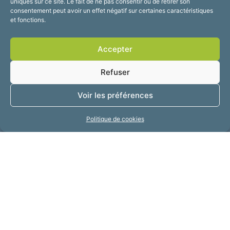
uniques sur ce site. Le fait de ne pas consentir ou de retirer son
PRÉCÉDENT
SUIVANT
consentement peut avoir un effet négatif sur certaines caractéristiques
et fonctions.
Accepter
Refuser
Voir les préférences
Politique de cookies
Mairie de Fourmies
Place de Verdun, 59610 Fourmies