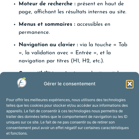
Moteur de recherche :
présent en haut de
page, affichant les résultats internes au site.
Menus et sommaires :
accessibles en
permanence.
Navigation au clavier :
via la touche « Tab
», la validation avec « Entrée », et la
navigation par titres (H1, H2, etc.).
Compatibilité navigateurs :
le site suit les
normes du W3C (HTML5, CSS3) et
Gérer le consentement
fonctionne sur Firefox, Chrome, Edge, Safari,
Opera, etc.
Pour offrir les meilleures expériences, nous utilisons des technologies
telles que les cookies pour stocker et/ou accéder aux informations des
Responsive design :
adaptation automatique
appareils. Le fait de consentir à ces technologies nous permettra de
traiter des données telles que le comportement de navigation ou les ID
aux smartphones et tablettes.
uniques sur ce site. Le fait de ne pas consentir ou de retirer son
consentement peut avoir un effet négatif sur certaines caractéristiques
Contrastes et textes alternatifs :
assurant
et fonctions.