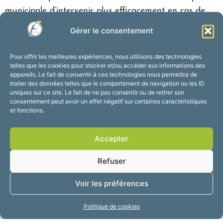
municipale d’intervenir plus efficacement en cas de
troubles à l’ordre public.
Gérer le consentement
Récemment rénovée, la place Verte est un lieu de vie
apprécié des familles et des habitants.
Pour offrir les meilleures expériences, nous utilisons des technologies
telles que les cookies pour stocker et/ou accéder aux informations des
appareils. Le fait de consentir à ces technologies nous permettra de
Cette mesure vise avant tout à permettre à chacun
traiter des données telles que le comportement de navigation ou les ID
d’en profiter sereinement et dans le respect de tous.
uniques sur ce site. Le fait de ne pas consentir ou de retirer son
consentement peut avoir un effet négatif sur certaines caractéristiques
Lien de l'arrêté municipal : Couvre Feu Place Verte
et fonctions.
Accepter
PRÉCÉDENT
SUIVANT
Refuser
Voir les préférences
Politique de cookies