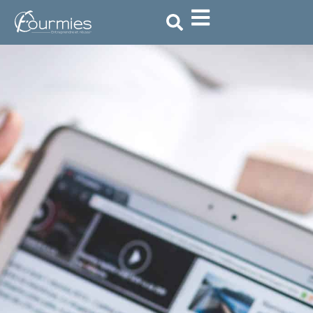
ACCUEIL
»
ACTUALITÉ
»
COUVRE-FEU PLACE
VERTE