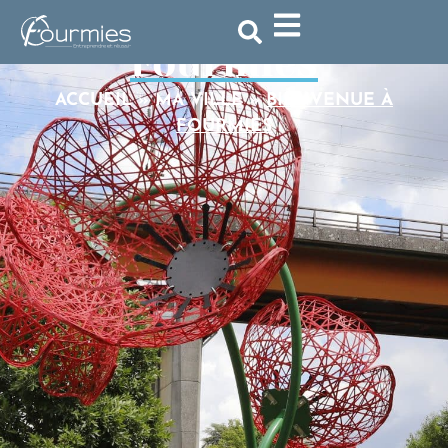
Bienvenue à
Fourmies
ACCUEIL
»
MA VILLE
»
BIENVENUE À
FOURMIES