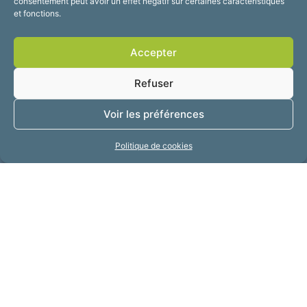
consentement peut avoir un effet négatif sur certaines caractéristiques
et fonctions.
Accepter
Refuser
Voir les préférences
Politique de cookies
Mairie de Fourmies
Place de Verdun, 59610 Fourmies
03 27 59 69 79