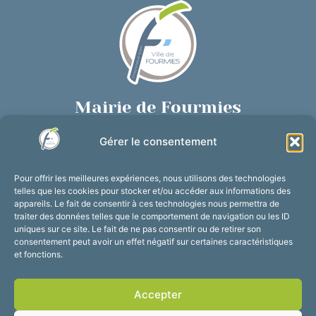
Mairie de Fourmies
Place de Verdun, 59610 Fourmies
Gérer le consentement
03 27 59 69 79
Nous contacter
Pour offrir les meilleures expériences, nous utilisons des technologies
Horaires d’ouverture
telles que les cookies pour stocker et/ou accéder aux informations des
appareils. Le fait de consentir à ces technologies nous permettra de
Du lundi au vendredi :
traiter des données telles que le comportement de navigation ou les ID
de 8h30 à 12h et de 13h30 à 17h30
uniques sur ce site. Le fait de ne pas consentir ou de retirer son
consentement peut avoir un effet négatif sur certaines caractéristiques
Suivez-nous !
et fonctions.
Accepter
Accessibilité
Mentions légales