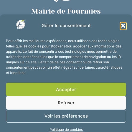
Mairie de Fourmies
Place de Verdun, 59610 Fourmies
Gérer le consentement
03 27 59 69 79
Nous contacter
Pour offrir les meilleures expériences, nous utilisons des technologies
Horaires d’ouverture
telles que les cookies pour stocker et/ou accéder aux informations des
appareils. Le fait de consentir à ces technologies nous permettra de
Du lundi au vendredi :
traiter des données telles que le comportement de navigation ou les ID
de 8h30 à 12h et de 13h30 à 17h30
uniques sur ce site. Le fait de ne pas consentir ou de retirer son
consentement peut avoir un effet négatif sur certaines caractéristiques
Suivez-nous !
et fonctions.
Accepter
Accessibilité
Mentions légales
Refuser
Plan du site
Confidentialité
2025 © Propulsé par
Voir les préférences
Utopia
Politique de cookies