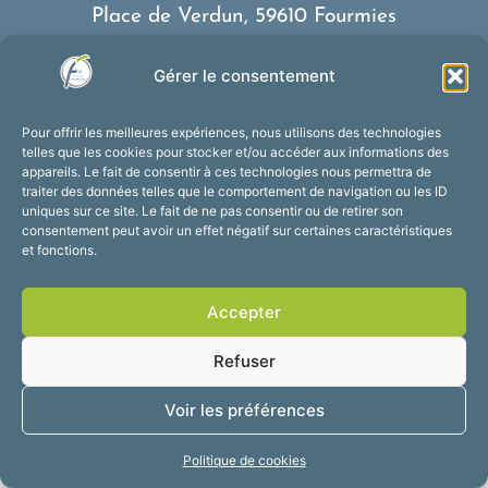
Place de Verdun, 59610 Fourmies
03 27 59 69 79
Gérer le consentement
Nous contacter
Horaires d’ouverture
Pour offrir les meilleures expériences, nous utilisons des technologies
Du lundi au vendredi :
telles que les cookies pour stocker et/ou accéder aux informations des
appareils. Le fait de consentir à ces technologies nous permettra de
de 8h30 à 12h et de 13h30 à 17h30
traiter des données telles que le comportement de navigation ou les ID
Suivez-nous !
uniques sur ce site. Le fait de ne pas consentir ou de retirer son
consentement peut avoir un effet négatif sur certaines caractéristiques
et fonctions.
Accessibilité
Mentions légales
Accepter
Plan du site
Confidentialité
2025 © Propulsé par
Refuser
Utopia
Voir les préférences
Politique de cookies