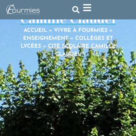
Cité scolaire
Camille Claudel
ACCUEIL
»
VIVRE À FOURMIES
»
ENSEIGNEMENT
»
COLLÈGES ET
LYCÉES
»
CITÉ SCOLAIRE CAMILLE
CLAUDEL