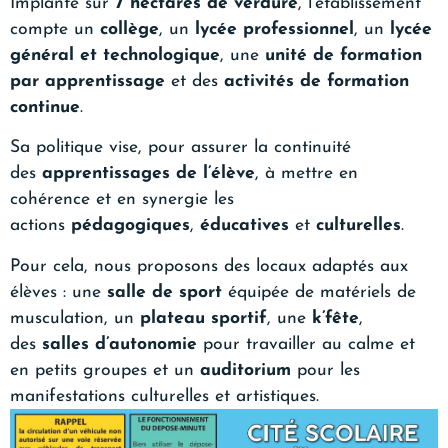
Implanté sur
7 hectares de verdure
, l’établissement
compte un
collège
, un
lycée professionnel
, un
lycée
général et technologique
, une
unité de formation
par apprentissage
et des
activités de formation
continue
.
Sa politique vise, pour assurer la continuité
des
apprentissages de l’élève
, à mettre en
cohérence et en synergie les
actions
pédagogiques
,
éducatives
et
culturelles
.
Pour cela, nous proposons des locaux adaptés aux
élèves : une
salle de sport
équipée de matériels de
musculation, un
plateau sportif
, une
k’fête
,
des
salles d’autonomie
pour travailler au calme et
en petits groupes et un
auditorium
pour les
manifestations culturelles et artistiques.