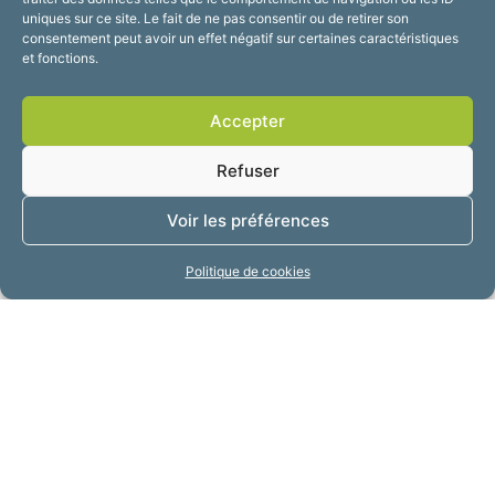
uniques sur ce site. Le fait de ne pas consentir ou de retirer son
consentement peut avoir un effet négatif sur certaines caractéristiques
et fonctions.
Accepter
Refuser
COORDONNÉES
1 rue Paul Lafargue, 59610 Fourmies
Voir les préférences
03 27 56 42 00
Politique de cookies
Site internet