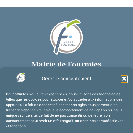
Mairie de Fourmies
Place de Verdun, 59610 Fourmies
Gérer le consentement
03 27 59 69 79
Nous contacter
Pour offrir les meilleures expériences, nous utilisons des technologies
Horaires d’ouverture
telles que les cookies pour stocker et/ou accéder aux informations des
appareils. Le fait de consentir à ces technologies nous permettra de
Du lundi au vendredi :
traiter des données telles que le comportement de navigation ou les ID
de 8h30 à 12h et de 13h30 à 17h30
uniques sur ce site. Le fait de ne pas consentir ou de retirer son
consentement peut avoir un effet négatif sur certaines caractéristiques
Suivez-nous !
et fonctions.