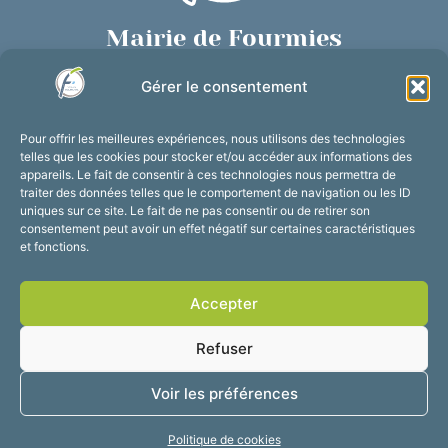
Mairie de Fourmies
Place de Verdun, 59610 Fourmies
Gérer le consentement
03 27 59 69 79
Nous contacter
Pour offrir les meilleures expériences, nous utilisons des technologies
Horaires d’ouverture
telles que les cookies pour stocker et/ou accéder aux informations des
appareils. Le fait de consentir à ces technologies nous permettra de
Du lundi au vendredi :
traiter des données telles que le comportement de navigation ou les ID
de 8h30 à 12h et de 13h30 à 17h30
uniques sur ce site. Le fait de ne pas consentir ou de retirer son
consentement peut avoir un effet négatif sur certaines caractéristiques
Suivez-nous !
et fonctions.
Accepter
Accessibilité
Mentions légales
Refuser
Plan du site
Confidentialité
2025 © Propulsé par
Voir les préférences
Utopia
Politique de cookies