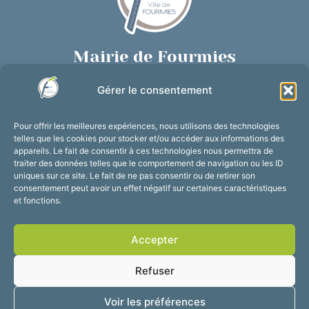
Mairie de Fourmies
Place de Verdun, 59610 Fourmies
Gérer le consentement
03 27 59 69 79
Nous contacter
Pour offrir les meilleures expériences, nous utilisons des technologies
Horaires d’ouverture
telles que les cookies pour stocker et/ou accéder aux informations des
appareils. Le fait de consentir à ces technologies nous permettra de
Du lundi au vendredi :
traiter des données telles que le comportement de navigation ou les ID
de 8h30 à 12h et de 13h30 à 17h30
uniques sur ce site. Le fait de ne pas consentir ou de retirer son
consentement peut avoir un effet négatif sur certaines caractéristiques
Suivez-nous !
et fonctions.
Accepter
Accessibilité
Mentions légales
Refuser
Plan du site
Confidentialité
2025 © Propulsé par
Voir les préférences
Utopia