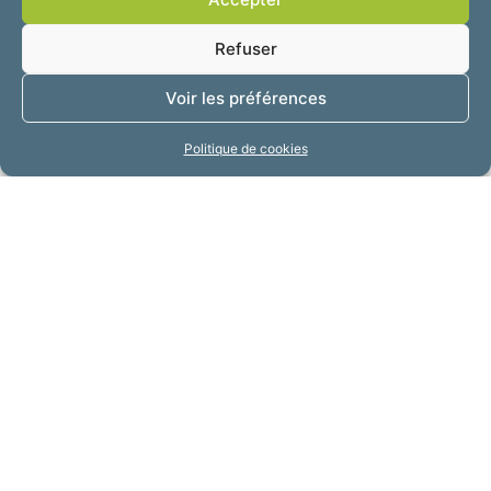
Refuser
Voir les préférences
Envie de réaliser une marmite norvégienne : c’est
possible avec l’atelier Débrouillardise. Pour ceux
Politique de cookies
qui préfèrent la couture, ont envie de redonner
vie à de vieux vêtements, c’est possible avec les
ateliers de couture Récup’Tissus.