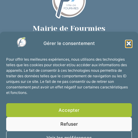
Mairie de Fourmies
Place de Verdun, 59610 Fourmies
Gérer le consentement
03 27 59 69 79
Nous contacter
Pour offrir les meilleures expériences, nous utilisons des technologies
Horaires d’ouverture
telles que les cookies pour stocker et/ou accéder aux informations des
appareils. Le fait de consentir à ces technologies nous permettra de
Du lundi au vendredi :
traiter des données telles que le comportement de navigation ou les ID
de 8h30 à 12h et de 13h30 à 17h30
uniques sur ce site. Le fait de ne pas consentir ou de retirer son
consentement peut avoir un effet négatif sur certaines caractéristiques
Suivez-nous !
et fonctions.
Accepter
Accessibilité
Mentions légales
Refuser
Plan du site
Confidentialité
2025 © Propulsé par
Voir les préférences