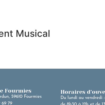
MA VILLE
V
ent Musical
de Fourmies
Horaires d’ouv
rdun, 59610 Fourmies
Du lundi au vendredi :
 69 79
de 8h30 à 12h et de 1