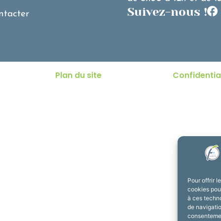
Suivez-nous !
ntacter
Plan du site
Confidentia
Pour offrir 
cookies pour
à ces techn
de navigatio
consentement