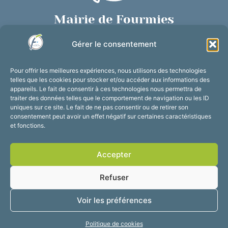
Mairie de Fourmies
Place de Verdun, 59610 Fourmies
Gérer le consentement
03 27 59 69 79
Nous contacter
Pour offrir les meilleures expériences, nous utilisons des technologies
Horaires d’ouverture
telles que les cookies pour stocker et/ou accéder aux informations des
appareils. Le fait de consentir à ces technologies nous permettra de
Du lundi au vendredi :
traiter des données telles que le comportement de navigation ou les ID
de 8h30 à 12h et de 13h30 à 17h30
uniques sur ce site. Le fait de ne pas consentir ou de retirer son
consentement peut avoir un effet négatif sur certaines caractéristiques
Suivez-nous !
et fonctions.
Accepter
Accessibilité
Mentions légales
Refuser
Plan du site
Confidentialité
2025 © Propulsé par
Voir les préférences
Utopia
Politique de cookies