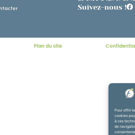
Suivez-nous !
ntacter
Plan du site
Confidentia
Pour offrir 
cookies pour
à ces techn
de navigatio
consentement