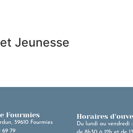
MA VILLE
V
s et Jeunesse
de Fourmies
Horaires d’ouv
rdun, 59610 Fourmies
Du lundi au vendredi :
 69 79
de 8h30 à 12h et de 1