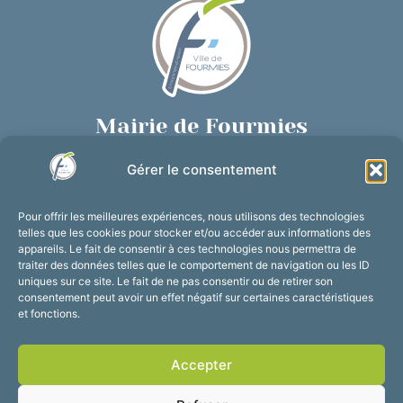
Mairie de Fourmies
Place de Verdun, 59610 Fourmies
Gérer le consentement
03 27 59 69 79
Nous contacter
Pour offrir les meilleures expériences, nous utilisons des technologies
Horaires d’ouverture
telles que les cookies pour stocker et/ou accéder aux informations des
appareils. Le fait de consentir à ces technologies nous permettra de
Du lundi au vendredi :
traiter des données telles que le comportement de navigation ou les ID
de 8h30 à 12h et de 13h30 à 17h30
uniques sur ce site. Le fait de ne pas consentir ou de retirer son
consentement peut avoir un effet négatif sur certaines caractéristiques
Suivez-nous !
et fonctions.
Accepter
Accessibilité
Mentions légales