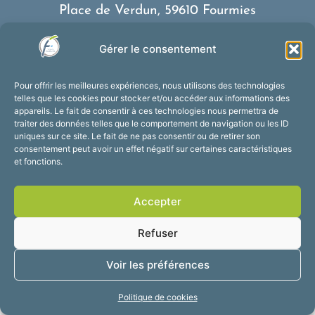
Place de Verdun, 59610 Fourmies
03 27 59 69 79
Gérer le consentement
Nous contacter
Horaires d’ouverture
Pour offrir les meilleures expériences, nous utilisons des technologies
Du lundi au vendredi :
telles que les cookies pour stocker et/ou accéder aux informations des
appareils. Le fait de consentir à ces technologies nous permettra de
de 8h30 à 12h et de 13h30 à 17h30
traiter des données telles que le comportement de navigation ou les ID
Suivez-nous !
uniques sur ce site. Le fait de ne pas consentir ou de retirer son
consentement peut avoir un effet négatif sur certaines caractéristiques
et fonctions.
Accessibilité
Mentions légales
Accepter
Plan du site
Confidentialité
2025 © Propulsé par
Refuser
Utopia
Voir les préférences
Politique de cookies