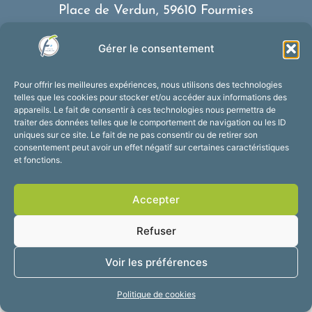
Place de Verdun, 59610 Fourmies
03 27 59 69 79
Gérer le consentement
Nous contacter
Horaires d’ouverture
Pour offrir les meilleures expériences, nous utilisons des technologies
Du lundi au vendredi :
telles que les cookies pour stocker et/ou accéder aux informations des
appareils. Le fait de consentir à ces technologies nous permettra de
de 8h30 à 12h et de 13h30 à 17h30
traiter des données telles que le comportement de navigation ou les ID
Suivez-nous !
uniques sur ce site. Le fait de ne pas consentir ou de retirer son
consentement peut avoir un effet négatif sur certaines caractéristiques
et fonctions.
Accessibilité
Mentions légales
Accepter
Plan du site
Confidentialité
2025 © Propulsé par
Refuser
Utopia
Voir les préférences
Politique de cookies