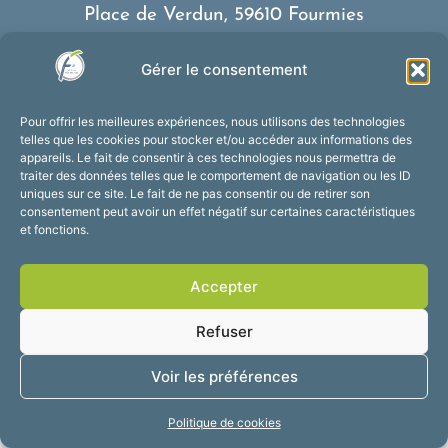
Place de Verdun, 59610 Fourmies
03 27 59 69 79
Gérer le consentement
Nous contacter
Horaires d’ouverture
Pour offrir les meilleures expériences, nous utilisons des technologies
Du lundi au vendredi :
telles que les cookies pour stocker et/ou accéder aux informations des
appareils. Le fait de consentir à ces technologies nous permettra de
de 8h30 à 12h et de 13h30 à 17h30
traiter des données telles que le comportement de navigation ou les ID
Suivez-nous !
uniques sur ce site. Le fait de ne pas consentir ou de retirer son
consentement peut avoir un effet négatif sur certaines caractéristiques
et fonctions.
Accessibilité
Mentions légales
Accepter
Plan du site
Confidentialité
2025 © Propulsé par
Refuser
Utopia
Voir les préférences
Politique de cookies