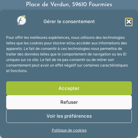
Place de Verdun, 59610 Fourmies
03 27 59 69 79
Gérer le consentement
Nous contacter
Horaires d’ouverture
Pour offrir les meilleures expériences, nous utilisons des technologies
Du lundi au vendredi :
telles que les cookies pour stocker et/ou accéder aux informations des
appareils. Le fait de consentir à ces technologies nous permettra de
de 8h30 à 12h et de 13h30 à 17h30
traiter des données telles que le comportement de navigation ou les ID
Suivez-nous !
uniques sur ce site. Le fait de ne pas consentir ou de retirer son
consentement peut avoir un effet négatif sur certaines caractéristiques
et fonctions.
Accessibilité
Mentions légales
Accepter
Plan du site
Confidentialité
2025 © Propulsé par
Refuser
Utopia
Voir les préférences
Politique de cookies