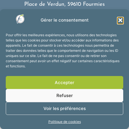
Place de Verdun, 59610 Fourmies
03 27 59 69 79
Gérer le consentement
Nous contacter
Horaires d’ouverture
Pour offrir les meilleures expériences, nous utilisons des technologies
Du lundi au vendredi :
telles que les cookies pour stocker et/ou accéder aux informations des
appareils. Le fait de consentir à ces technologies nous permettra de
de 8h30 à 12h et de 13h30 à 17h30
traiter des données telles que le comportement de navigation ou les ID
Suivez-nous !
uniques sur ce site. Le fait de ne pas consentir ou de retirer son
consentement peut avoir un effet négatif sur certaines caractéristiques
et fonctions.
Accessibilité
Mentions légales
Accepter
Plan du site
Confidentialité
2025 © Propulsé par
Refuser
Utopia
Voir les préférences
Politique de cookies