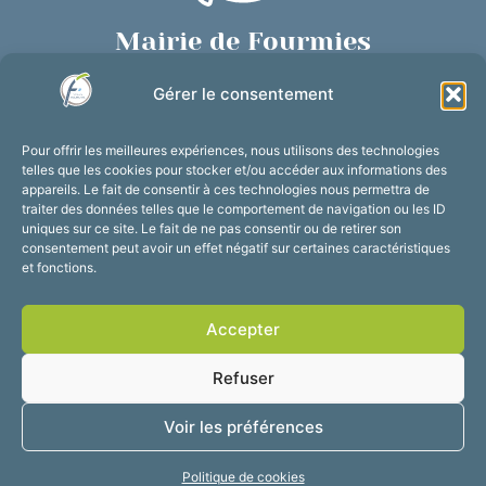
Mairie de Fourmies
Place de Verdun, 59610 Fourmies
Gérer le consentement
03 27 59 69 79
Nous contacter
Pour offrir les meilleures expériences, nous utilisons des technologies
Horaires d’ouverture
telles que les cookies pour stocker et/ou accéder aux informations des
appareils. Le fait de consentir à ces technologies nous permettra de
Du lundi au vendredi :
traiter des données telles que le comportement de navigation ou les ID
de 8h30 à 12h et de 13h30 à 17h30
uniques sur ce site. Le fait de ne pas consentir ou de retirer son
consentement peut avoir un effet négatif sur certaines caractéristiques
Suivez-nous !
et fonctions.
Accepter
Accessibilité
Mentions légales
Refuser
Plan du site
Confidentialité
2025 © Propulsé par
Voir les préférences
Utopia
Politique de cookies