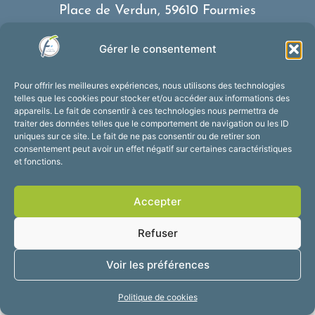
Place de Verdun, 59610 Fourmies
03 27 59 69 79
Gérer le consentement
Nous contacter
Horaires d’ouverture
Pour offrir les meilleures expériences, nous utilisons des technologies
Du lundi au vendredi :
telles que les cookies pour stocker et/ou accéder aux informations des
appareils. Le fait de consentir à ces technologies nous permettra de
de 8h30 à 12h et de 13h30 à 17h30
traiter des données telles que le comportement de navigation ou les ID
Suivez-nous !
uniques sur ce site. Le fait de ne pas consentir ou de retirer son
consentement peut avoir un effet négatif sur certaines caractéristiques
et fonctions.
Accessibilité
Mentions légales
Accepter
Plan du site
Confidentialité
2025 © Propulsé par
Refuser
Utopia
Voir les préférences
Politique de cookies