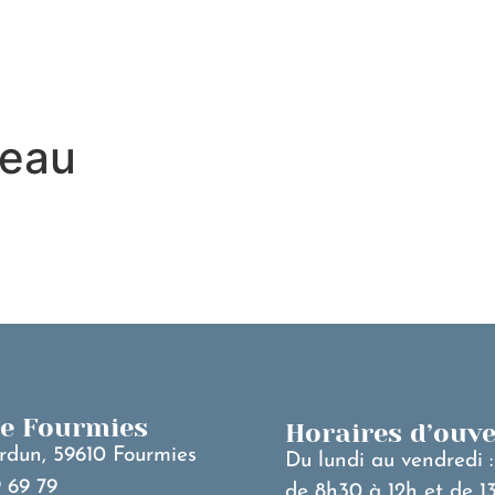
MA VILLE
V
deau
de Fourmies
Horaires d’ouv
rdun, 59610 Fourmies
Du lundi au vendredi :
 69 79
de 8h30 à 12h et de 1