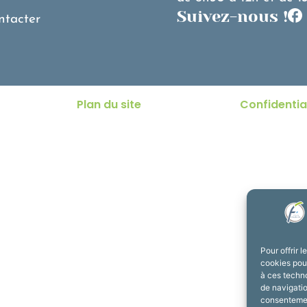
Suivez-nous !
ntacter
Plan du site
Confidentia
Pour offrir 
cookies pour
à ces techn
de navigatio
consentement