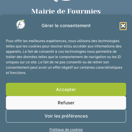
Mairie de Fourmies
Place de Verdun, 59610 Fourmies
Gérer le consentement
03 27 59 69 79
Nous contacter
Pour offrir les meilleures expériences, nous utilisons des technologies
Horaires d’ouverture
telles que les cookies pour stocker et/ou accéder aux informations des
appareils. Le fait de consentir à ces technologies nous permettra de
Du lundi au vendredi :
traiter des données telles que le comportement de navigation ou les ID
de 8h30 à 12h et de 13h30 à 17h30
uniques sur ce site. Le fait de ne pas consentir ou de retirer son
consentement peut avoir un effet négatif sur certaines caractéristiques
Suivez-nous !
et fonctions.
Accepter
Accessibilité
Mentions légales
Refuser
Plan du site
Confidentialité
2025 © Propulsé par
Voir les préférences
Utopia
Politique de cookies