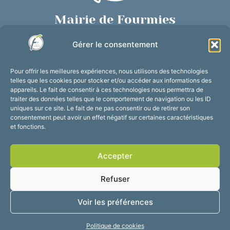
Mairie de Fourmies
Place de Verdun, 59610 Fourmies
Gérer le consentement
03 27 59 69 79
Nous contacter
Pour offrir les meilleures expériences, nous utilisons des technologies
Horaires d’ouverture
telles que les cookies pour stocker et/ou accéder aux informations des
appareils. Le fait de consentir à ces technologies nous permettra de
Du lundi au vendredi :
traiter des données telles que le comportement de navigation ou les ID
de 8h30 à 12h et de 13h30 à 17h30
uniques sur ce site. Le fait de ne pas consentir ou de retirer son
consentement peut avoir un effet négatif sur certaines caractéristiques
Suivez-nous !
et fonctions.
Accepter
Accessibilité
Mentions légales
Refuser
Plan du site
Confidentialité
2025 © Propulsé par
Voir les préférences
Utopia
Politique de cookies