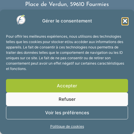
Place de Verdun, 59610 Fourmies
03 27 59 69 79
Gérer le consentement
Nous contacter
Horaires d’ouverture
Pour offrir les meilleures expériences, nous utilisons des technologies
Du lundi au vendredi :
telles que les cookies pour stocker et/ou accéder aux informations des
appareils. Le fait de consentir à ces technologies nous permettra de
de 8h30 à 12h et de 13h30 à 17h30
traiter des données telles que le comportement de navigation ou les ID
Suivez-nous !
uniques sur ce site. Le fait de ne pas consentir ou de retirer son
consentement peut avoir un effet négatif sur certaines caractéristiques
et fonctions.
Accessibilité
Mentions légales
Accepter
Plan du site
Confidentialité
2025 © Propulsé par
Refuser
Utopia
Voir les préférences
Politique de cookies