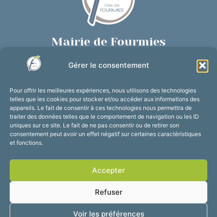
Mairie de Fourmies
Place de Verdun, 59610 Fourmies
Gérer le consentement
03 27 59 69 79
Nous contacter
Pour offrir les meilleures expériences, nous utilisons des technologies
Horaires d’ouverture
telles que les cookies pour stocker et/ou accéder aux informations des
appareils. Le fait de consentir à ces technologies nous permettra de
Du lundi au vendredi :
traiter des données telles que le comportement de navigation ou les ID
de 8h30 à 12h et de 13h30 à 17h30
uniques sur ce site. Le fait de ne pas consentir ou de retirer son
consentement peut avoir un effet négatif sur certaines caractéristiques
Suivez-nous !
et fonctions.
Accepter
Accessibilité
Mentions légales
Refuser
Plan du site
Confidentialité
2025 © Propulsé par
Voir les préférences