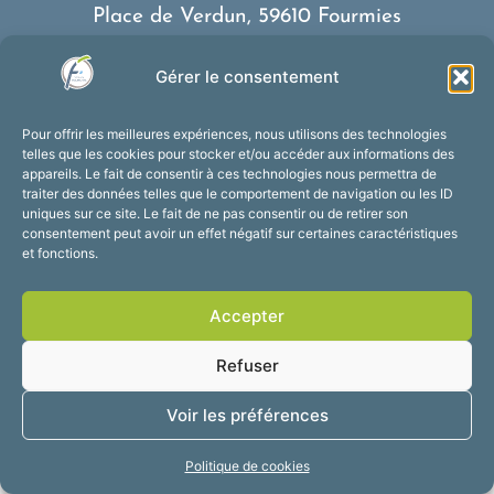
Place de Verdun, 59610 Fourmies
03 27 59 69 79
Gérer le consentement
Nous contacter
Horaires d’ouverture
Pour offrir les meilleures expériences, nous utilisons des technologies
Du lundi au vendredi :
telles que les cookies pour stocker et/ou accéder aux informations des
appareils. Le fait de consentir à ces technologies nous permettra de
de 8h30 à 12h et de 13h30 à 17h30
traiter des données telles que le comportement de navigation ou les ID
Suivez-nous !
uniques sur ce site. Le fait de ne pas consentir ou de retirer son
consentement peut avoir un effet négatif sur certaines caractéristiques
et fonctions.
Accessibilité
Mentions légales
Accepter
Plan du site
Confidentialité
2025 © Propulsé par
Refuser
Utopia
Voir les préférences
Politique de cookies