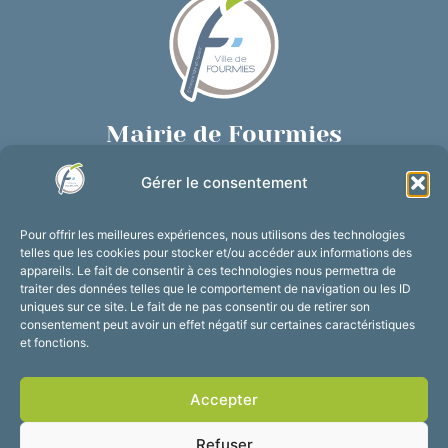
Mairie de Fourmies
Place de Verdun, 59610 Fourmies
Gérer le consentement
03 27 59 69 79
Nous contacter
Pour offrir les meilleures expériences, nous utilisons des technologies
Horaires d’ouverture
telles que les cookies pour stocker et/ou accéder aux informations des
appareils. Le fait de consentir à ces technologies nous permettra de
Du lundi au vendredi :
traiter des données telles que le comportement de navigation ou les ID
de 8h30 à 12h et de 13h30 à 17h30
uniques sur ce site. Le fait de ne pas consentir ou de retirer son
consentement peut avoir un effet négatif sur certaines caractéristiques
Suivez-nous !
et fonctions.
Accepter
Accessibilité
Mentions légales
Refuser