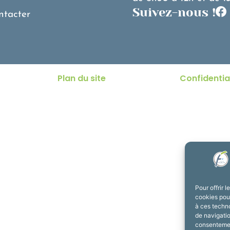
Suivez-nous !
ntacter
Plan du site
Confidentia
Pour offrir 
cookies pour
à ces techn
de navigatio
consentement