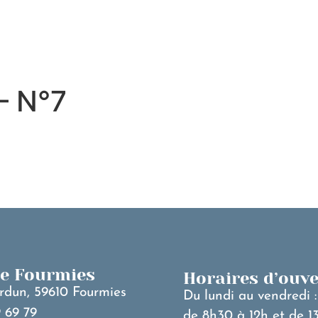
MA VILLE
V
– N°7
de Fourmies
Horaires d’ouv
rdun, 59610 Fourmies
Du lundi au vendredi :
 69 79
de 8h30 à 12h et de 1