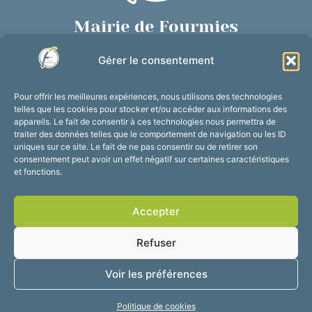
Mairie de Fourmies
Place de Verdun, 59610 Fourmies
Gérer le consentement
03 27 59 69 79
Nous contacter
Pour offrir les meilleures expériences, nous utilisons des technologies
Horaires d’ouverture
telles que les cookies pour stocker et/ou accéder aux informations des
appareils. Le fait de consentir à ces technologies nous permettra de
Du lundi au vendredi :
traiter des données telles que le comportement de navigation ou les ID
de 8h30 à 12h et de 13h30 à 17h30
uniques sur ce site. Le fait de ne pas consentir ou de retirer son
consentement peut avoir un effet négatif sur certaines caractéristiques
Suivez-nous !
et fonctions.
Accepter
Accessibilité
Mentions légales
Refuser
Plan du site
Confidentialité
2025 © Propulsé par
Voir les préférences
Utopia
Politique de cookies