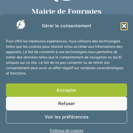
Mairie de Fourmies
Place de Verdun, 59610 Fourmies
Gérer le consentement
03 27 59 69 79
Nous contacter
Pour offrir les meilleures expériences, nous utilisons des technologies
Horaires d’ouverture
telles que les cookies pour stocker et/ou accéder aux informations des
appareils. Le fait de consentir à ces technologies nous permettra de
Du lundi au vendredi :
traiter des données telles que le comportement de navigation ou les ID
de 8h30 à 12h et de 13h30 à 17h30
uniques sur ce site. Le fait de ne pas consentir ou de retirer son
consentement peut avoir un effet négatif sur certaines caractéristiques
Suivez-nous !
et fonctions.
Accepter
Accessibilité
Mentions légales
Refuser
Plan du site
Confidentialité
2025 © Propulsé par
Voir les préférences
Utopia
Politique de cookies