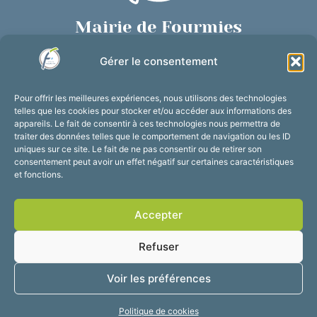
Mairie de Fourmies
Place de Verdun, 59610 Fourmies
Gérer le consentement
03 27 59 69 79
Nous contacter
Pour offrir les meilleures expériences, nous utilisons des technologies
Horaires d’ouverture
telles que les cookies pour stocker et/ou accéder aux informations des
appareils. Le fait de consentir à ces technologies nous permettra de
Du lundi au vendredi :
traiter des données telles que le comportement de navigation ou les ID
de 8h30 à 12h et de 13h30 à 17h30
uniques sur ce site. Le fait de ne pas consentir ou de retirer son
consentement peut avoir un effet négatif sur certaines caractéristiques
Suivez-nous !
et fonctions.
Accepter
Accessibilité
Mentions légales
Refuser
Plan du site
Confidentialité
2025 © Propulsé par
Voir les préférences
Utopia
Politique de cookies