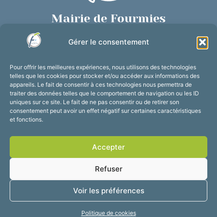
Mairie de Fourmies
Place de Verdun, 59610 Fourmies
Gérer le consentement
03 27 59 69 79
Nous contacter
Pour offrir les meilleures expériences, nous utilisons des technologies
Horaires d’ouverture
telles que les cookies pour stocker et/ou accéder aux informations des
appareils. Le fait de consentir à ces technologies nous permettra de
Du lundi au vendredi :
traiter des données telles que le comportement de navigation ou les ID
de 8h30 à 12h et de 13h30 à 17h30
uniques sur ce site. Le fait de ne pas consentir ou de retirer son
consentement peut avoir un effet négatif sur certaines caractéristiques
Suivez-nous !
et fonctions.
Accepter
Accessibilité
Mentions légales
Refuser
Plan du site
Confidentialité
2025 © Propulsé par
Voir les préférences
Utopia
Politique de cookies