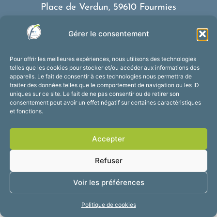
Place de Verdun, 59610 Fourmies
03 27 59 69 79
Gérer le consentement
Nous contacter
Horaires d’ouverture
Pour offrir les meilleures expériences, nous utilisons des technologies
Du lundi au vendredi :
telles que les cookies pour stocker et/ou accéder aux informations des
appareils. Le fait de consentir à ces technologies nous permettra de
de 8h30 à 12h et de 13h30 à 17h30
traiter des données telles que le comportement de navigation ou les ID
Suivez-nous !
uniques sur ce site. Le fait de ne pas consentir ou de retirer son
consentement peut avoir un effet négatif sur certaines caractéristiques
et fonctions.
Accessibilité
Mentions légales
Accepter
Plan du site
Confidentialité
2025 © Propulsé par
Refuser
Utopia
Voir les préférences
Politique de cookies