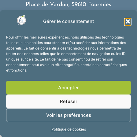
Place de Verdun, 59610 Fourmies
03 27 59 69 79
Gérer le consentement
Nous contacter
Horaires d’ouverture
Pour offrir les meilleures expériences, nous utilisons des technologies
Du lundi au vendredi :
telles que les cookies pour stocker et/ou accéder aux informations des
appareils. Le fait de consentir à ces technologies nous permettra de
de 8h30 à 12h et de 13h30 à 17h30
traiter des données telles que le comportement de navigation ou les ID
Suivez-nous !
uniques sur ce site. Le fait de ne pas consentir ou de retirer son
consentement peut avoir un effet négatif sur certaines caractéristiques
et fonctions.
Accessibilité
Mentions légales
Accepter
Plan du site
Confidentialité
2025 © Propulsé par
Refuser
Utopia
Voir les préférences
Politique de cookies