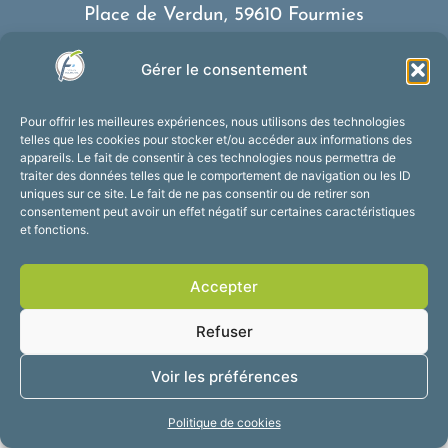
Place de Verdun, 59610 Fourmies
03 27 59 69 79
Gérer le consentement
Nous contacter
Horaires d’ouverture
Pour offrir les meilleures expériences, nous utilisons des technologies
Du lundi au vendredi :
telles que les cookies pour stocker et/ou accéder aux informations des
appareils. Le fait de consentir à ces technologies nous permettra de
de 8h30 à 12h et de 13h30 à 17h30
traiter des données telles que le comportement de navigation ou les ID
Suivez-nous !
uniques sur ce site. Le fait de ne pas consentir ou de retirer son
consentement peut avoir un effet négatif sur certaines caractéristiques
et fonctions.
Accessibilité
Mentions légales
Accepter
Plan du site
Confidentialité
2025 © Propulsé par
Refuser
Utopia
Voir les préférences
Politique de cookies