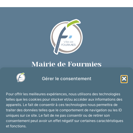
Mairie de Fourmies
Place de Verdun, 59610 Fourmies
Gérer le consentement
03 27 59 69 79
Nous contacter
Pour offrir les meilleures expériences, nous utilisons des technologies
Horaires d’ouverture
telles que les cookies pour stocker et/ou accéder aux informations des
appareils. Le fait de consentir à ces technologies nous permettra de
Du lundi au vendredi :
traiter des données telles que le comportement de navigation ou les ID
de 8h30 à 12h et de 13h30 à 17h30
uniques sur ce site. Le fait de ne pas consentir ou de retirer son
consentement peut avoir un effet négatif sur certaines caractéristiques
Suivez-nous !
et fonctions.